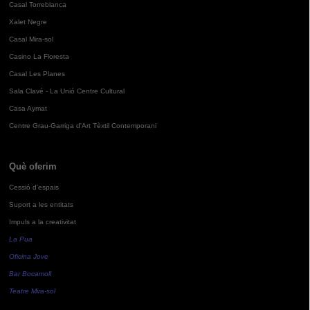
Casal Torreblanca
Xalet Negre
Casal Mira-sol
Casino La Floresta
Casal Les Planes
Sala Clavé - La Unió Centre Cultural
Casa Aymat
Centre Grau-Garriga d'Art Tèxtil Contemporani
Què oferim
Cessió d'espais
Suport a les entitats
Impuls a la creativitat
La Pua
Oficina Jove
Bar Bocamoll
Teatre Mira-sol