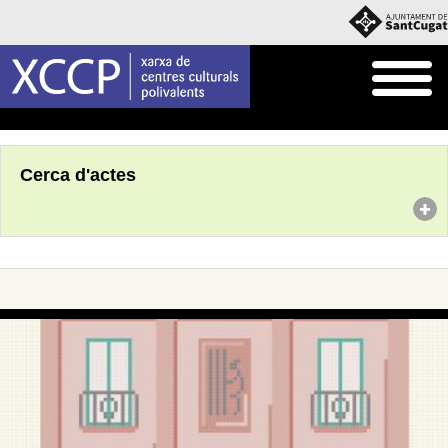
Inici
Agenda
Cerca d'actes