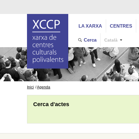
LA XARXA
CENTRES
Cerca
Català
Inici
Agenda
Cerca d'actes