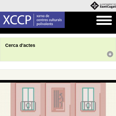
Inici
Agenda
Cerca d'actes