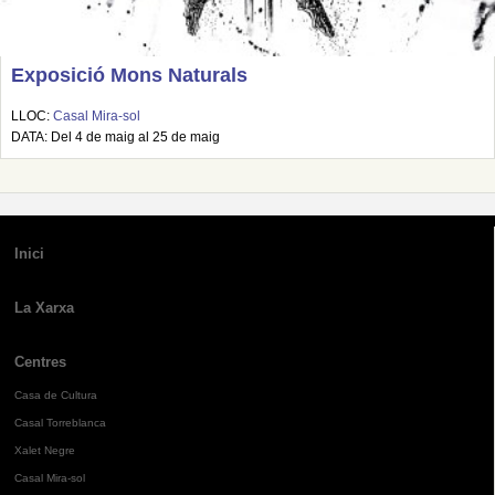
Exposició Mons Naturals
LLOC:
Casal Mira-sol
DATA: Del 4 de maig al 25 de maig
Inici
La Xarxa
Centres
Casa de Cultura
Casal Torreblanca
Xalet Negre
Casal Mira-sol