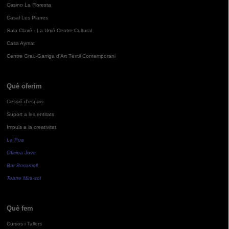
Casino La Floresta
Casal Les Planes
Sala Clavé - La Unió Centre Cultural
Casa Aymat
Centre Grau-Garriga d'Art Tèxtil Contemporani
Què oferim
Cessió d'espais
Suport a les entitats
Impuls a la creativitat
La Pua
Oficina Jove
Bar Bocamoll
Teatre Mira-sol
Què fem
Cursos i Tallers