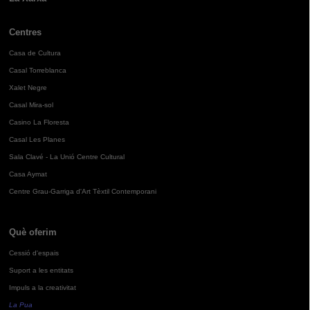
Centres
Casa de Cultura
Casal Torreblanca
Xalet Negre
Casal Mira-sol
Casino La Floresta
Casal Les Planes
Sala Clavé - La Unió Centre Cultural
Casa Aymat
Centre Grau-Garriga d'Art Tèxtil Contemporani
Què oferim
Cessió d'espais
Suport a les entitats
Impuls a la creativitat
La Pua