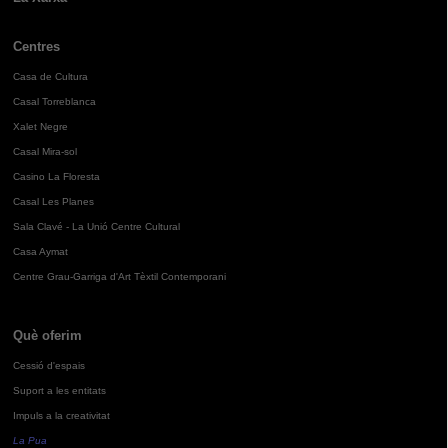
Centres
Casa de Cultura
Casal Torreblanca
Xalet Negre
Casal Mira-sol
Casino La Floresta
Casal Les Planes
Sala Clavé - La Unió Centre Cultural
Casa Aymat
Centre Grau-Garriga d'Art Tèxtil Contemporani
Què oferim
Cessió d'espais
Suport a les entitats
Impuls a la creativitat
La Pua