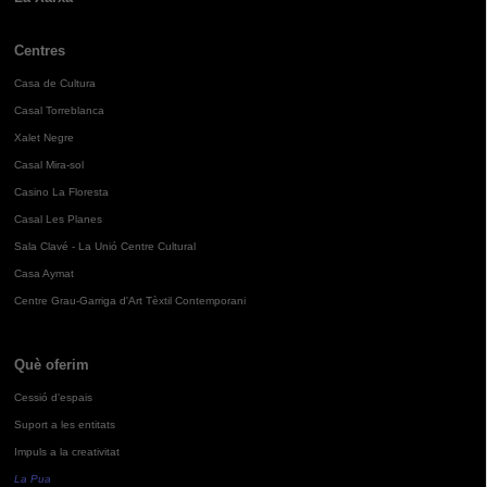
Centres
Casa de Cultura
Casal Torreblanca
Xalet Negre
Casal Mira-sol
Casino La Floresta
Casal Les Planes
Sala Clavé - La Unió Centre Cultural
Casa Aymat
Centre Grau-Garriga d'Art Tèxtil Contemporani
Què oferim
Cessió d'espais
Suport a les entitats
Impuls a la creativitat
La Pua