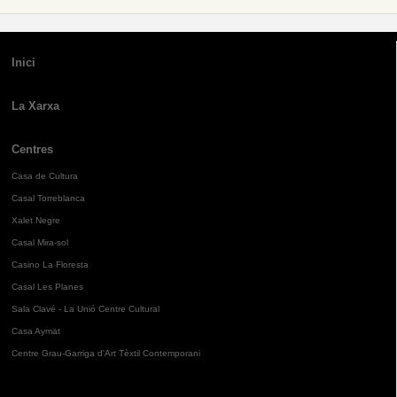
Inici
La Xarxa
Centres
Casa de Cultura
Casal Torreblanca
Xalet Negre
Casal Mira-sol
Casino La Floresta
Casal Les Planes
Sala Clavé - La Unió Centre Cultural
Casa Aymat
Centre Grau-Garriga d'Art Tèxtil Contemporani