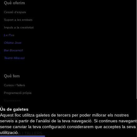
Què oferim
Cessió d'espais
Suport a les entitats
Impuls a la creativitat
La Pua
Oficina Jove
Bar Bocamoll
Teatre Mira-sol
Què fem
Cursos i Tallers
Programació pròpia
Exposicions
Ús de galetes
Aquest lloc utilitza galetes de tercers per poder millorar els nostres
Agenda
serveis a partir de l'anàlisi de la teva navegació. Si continues navegant
sense canviar la teva configuració considerarem que acceptes la seva
utilització.
CURSOS I TALLERS