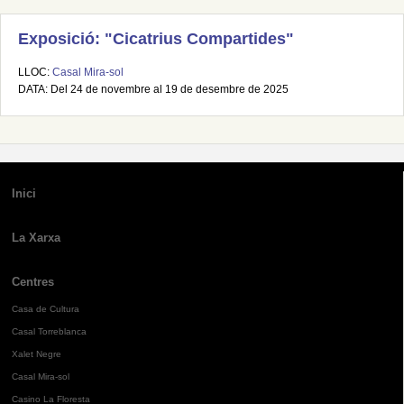
Exposició: "Cicatrius Compartides"
LLOC:
Casal Mira-sol
DATA: Del 24 de novembre al 19 de desembre de 2025
Inici
La Xarxa
Centres
Casa de Cultura
Casal Torreblanca
Xalet Negre
Casal Mira-sol
Casino La Floresta