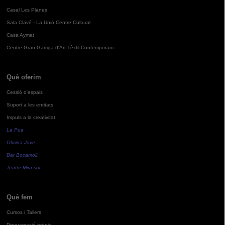
Casal Les Planes
Sala Clavé - La Unió Centre Cultural
Casa Aymat
Centre Grau-Garriga d'Art Tèxtil Contemporani
Què oferim
Cessió d'espais
Suport a les entitats
Impuls a la creativitat
La Pua
Oficina Jove
Bar Bocamoll
Teatre Mira-sol
Què fem
Cursos i Tallers
Programació pròpia