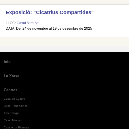
Exposició: "Cicatrius Compartides"
LLOC:
Casal Mira-sol
DATA: Del 24 de novembre al 19 de desembre de 2025
Inici
La Xarxa
Centres
Casa de Cultura
Casal Torreblanca
Xalet Negre
Casal Mira-sol
Casino La Floresta