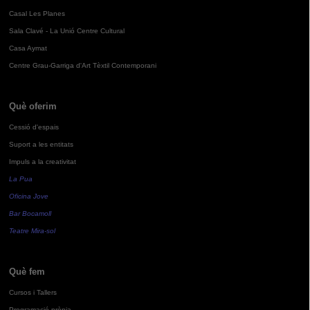
Casal Les Planes
Sala Clavé - La Unió Centre Cultural
Casa Aymat
Centre Grau-Garriga d'Art Tèxtil Contemporani
Què oferim
Cessió d'espais
Suport a les entitats
Impuls a la creativitat
La Pua
Oficina Jove
Bar Bocamoll
Teatre Mira-sol
Què fem
Cursos i Tallers
Programació pròpia