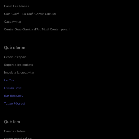
Casal Les Planes
Sala Clavé - La Unió Centre Cultural
Casa Aymat
Centre Grau-Garriga d'Art Tèxtil Contemporani
Què oferim
Cessió d'espais
Suport a les entitats
Impuls a la creativitat
La Pua
Oficina Jove
Bar Bocamoll
Teatre Mira-sol
Què fem
Cursos i Tallers
Programació pròpia