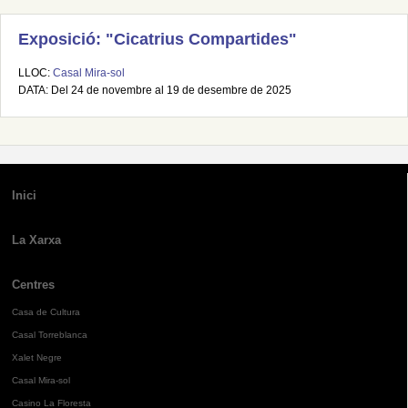
Exposició: "Cicatrius Compartides"
LLOC:
Casal Mira-sol
DATA: Del 24 de novembre al 19 de desembre de 2025
Inici
La Xarxa
Centres
Casa de Cultura
Casal Torreblanca
Xalet Negre
Casal Mira-sol
Casino La Floresta