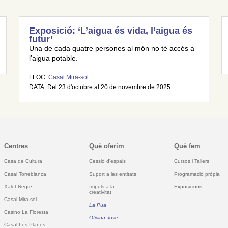
Exposició: ‘L’aigua és vida, l’aigua és
futur’
Una de cada quatre persones al món no té accés a
l’aigua potable.
LLOC:
Casal Mira-sol
DATA: Del 23 d'octubre al 20 de novembre de 2025
Centres
Què oferim
Què fem
Casa de Cultura
Cessió d'espais
Cursos i Tallers
Casal Torreblanca
Suport a les entitats
Programació pròpia
Xalet Negre
Impuls a la
Exposicions
creativitat
Casal Mira-sol
La Pua
Casino La Floresta
Oficina Jove
Casal Les Planes