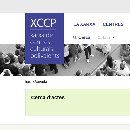
LA XARXA
CENTRES
Cerca
Català
Inici
Agenda
Cerca d'actes