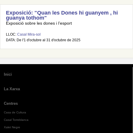
Exposició: "Quan les Dones hi guanyem , hi
guanya tothom"
Exposició sobre les dones i l’esport
LLOC:
Casal Mira-sol
DATA: De l'1 d'octubre al 31 d'octubre de 2025
Inici
La Xarxa
Centres
Casa de Cultura
Casal Torreblanca
Xalet Negre