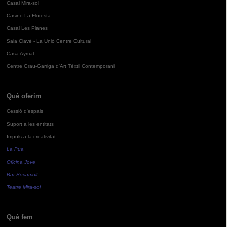
Casal Mira-sol
Casino La Floresta
Casal Les Planes
Sala Clavé - La Unió Centre Cultural
Casa Aymat
Centre Grau-Garriga d'Art Tèxtil Contemporani
Què oferim
Cessió d'espais
Suport a les entitats
Impuls a la creativitat
La Pua
Oficina Jove
Bar Bocamoll
Teatre Mira-sol
Què fem