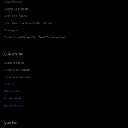
Casal Mira-sol
Casino La Floresta
Casal Les Planes
Sala Clavé - La Unió Centre Cultural
Casa Aymat
Centre Grau-Garriga d'Art Tèxtil Contemporani
Què oferim
Cessió d'espais
Suport a les entitats
Impuls a la creativitat
La Pua
Oficina Jove
Bar Bocamoll
Teatre Mira-sol
Què fem