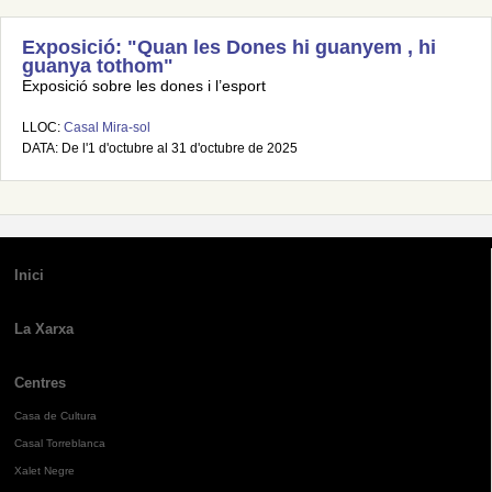
Exposició: "Quan les Dones hi guanyem , hi
guanya tothom"
Exposició sobre les dones i l’esport
LLOC:
Casal Mira-sol
DATA: De l'1 d'octubre al 31 d'octubre de 2025
Inici
La Xarxa
Centres
Casa de Cultura
Casal Torreblanca
Xalet Negre