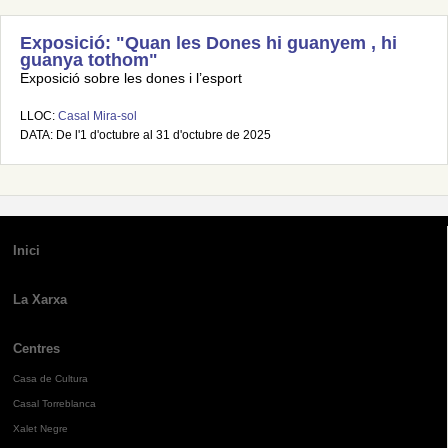
Exposició: "Quan les Dones hi guanyem , hi
guanya tothom"
Exposició sobre les dones i l’esport
LLOC:
Casal Mira-sol
DATA: De l'1 d'octubre al 31 d'octubre de 2025
Inici
La Xarxa
Centres
Casa de Cultura
Casal Torreblanca
Xalet Negre