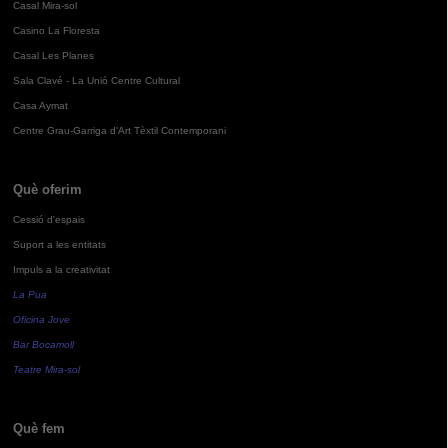
Casal Mira-sol
Casino La Floresta
Casal Les Planes
Sala Clavé - La Unió Centre Cultural
Casa Aymat
Centre Grau-Garriga d'Art Tèxtil Contemporani
Què oferim
Cessió d'espais
Suport a les entitats
Impuls a la creativitat
La Pua
Oficina Jove
Bar Bocamoll
Teatre Mira-sol
Què fem