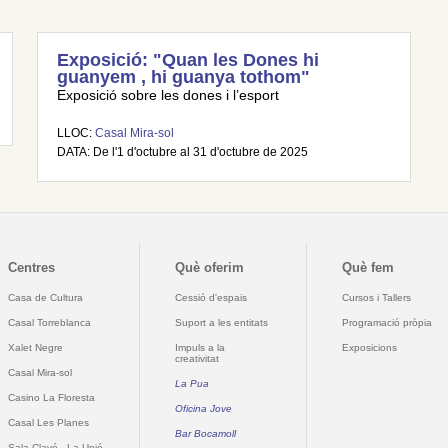
Exposició: "Quan les Dones hi
guanyem , hi guanya tothom"
Exposició sobre les dones i l’esport
LLOC:
Casal Mira-sol
DATA: De l'1 d'octubre al 31 d'octubre de 2025
Centres
Què oferim
Què fem
Casa de Cultura
Cessió d'espais
Cursos i Tallers
Casal Torreblanca
Suport a les entitats
Programació pròpia
Xalet Negre
Impuls a la
Exposicions
creativitat
Casal Mira-sol
La Pua
Casino La Floresta
Oficina Jove
Casal Les Planes
Bar Bocamoll
Sala Clavé - La Unió