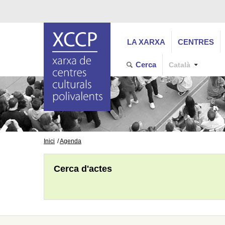
LA XARXA
CENTRES
Cerca
Català
Inici
Agenda
Cerca d'actes