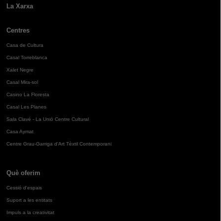
La Xarxa
Centres
Casa de Cultura
Casal Torreblanca
Xalet Negre
Casal Mira-sol
Casino La Floresta
Casal Les Planes
Sala Clavé - La Unió Centre Cultural
Casa Aymat
Centre Grau-Garriga d'Art Tèxtil Contemporani
Què oferim
Cessió d'espais
Suport a les entitats
Impuls a la creativitat