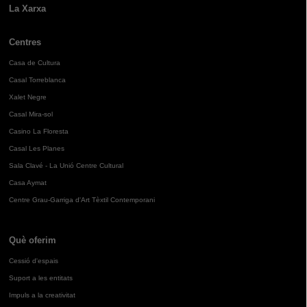
La Xarxa
Centres
Casa de Cultura
Casal Torreblanca
Xalet Negre
Casal Mira-sol
Casino La Floresta
Casal Les Planes
Sala Clavé - La Unió Centre Cultural
Casa Aymat
Centre Grau-Garriga d'Art Tèxtil Contemporani
Què oferim
Cessió d'espais
Suport a les entitats
Impuls a la creativitat