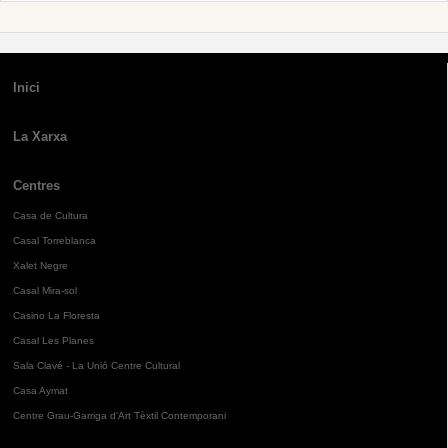
Inici
La Xarxa
Centres
Casa de Cultura
Casal Torreblanca
Xalet Negre
Casal Mira-sol
Casino La Floresta
Casal Les Planes
Sala Clavé - La Unió Centre Cultural
Casa Aymat
Centre Grau-Garriga d'Art Tèxtil Contemporani