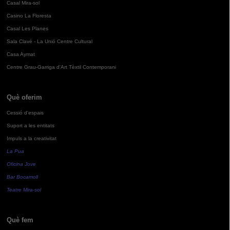
Casal Mira-sol
Casino La Floresta
Casal Les Planes
Sala Clavé - La Unió Centre Cultural
Casa Aymat
Centre Grau-Garriga d'Art Tèxtil Contemporani
Què oferim
Cessió d'espais
Suport a les entitats
Impuls a la creativitat
La Pua
Oficina Jove
Bar Bocamoll
Teatre Mira-sol
Què fem