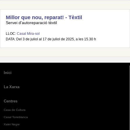
Millor que nou, reparat! - Tèxtil
Servei d'autoreparació tèxtil
LLOC:
Casal Mira-sol
DATA: Del 3 de juliol al 17 de juliol de 2025, a les 15.30 h
Inici
La Xarxa
Centres
Casa de Cultura
Casal Torreblanca
Xalet Negre