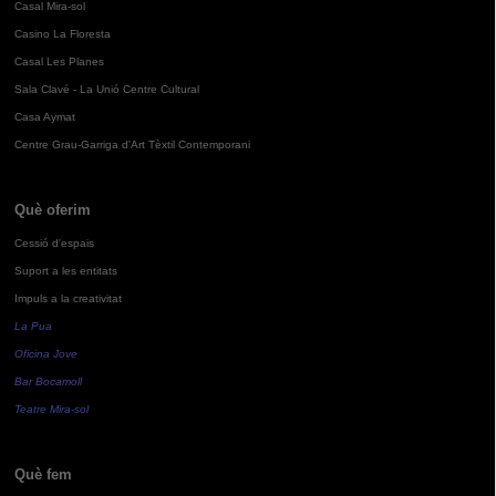
Casal Mira-sol
Casino La Floresta
Casal Les Planes
Sala Clavé - La Unió Centre Cultural
Casa Aymat
Centre Grau-Garriga d'Art Tèxtil Contemporani
Què oferim
Cessió d'espais
Suport a les entitats
Impuls a la creativitat
La Pua
Oficina Jove
Bar Bocamoll
Teatre Mira-sol
Què fem