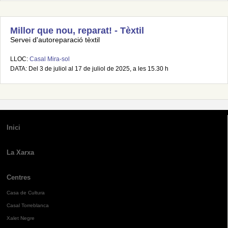
Millor que nou, reparat! - Tèxtil
Servei d'autoreparació tèxtil
LLOC:
Casal Mira-sol
DATA: Del 3 de juliol al 17 de juliol de 2025, a les 15.30 h
Inici
La Xarxa
Centres
Casa de Cultura
Casal Torreblanca
Xalet Negre