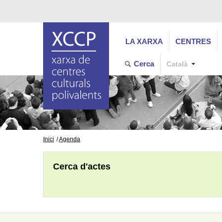
LA XARXA
CENTRES
Cerca
Català
Inici
Agenda
Cerca d'actes