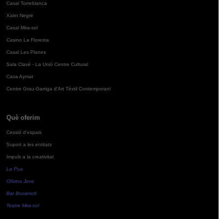
Casal Torreblanca
Xalet Negre
Casal Mira-sol
Casino La Floresta
Casal Les Planes
Sala Clavé - La Unió Centre Cultural
Casa Aymat
Centre Grau-Garriga d'Art Tèxtil Contemporani
Què oferim
Cessió d'espais
Suport a les entitats
Impuls a la creativitat
La Pua
Oficina Jove
Bar Bocamoll
Teatre Mira-sol