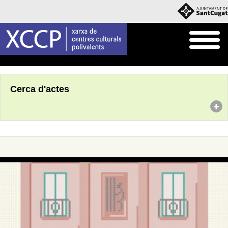
Inici
Agenda
Cerca d'actes