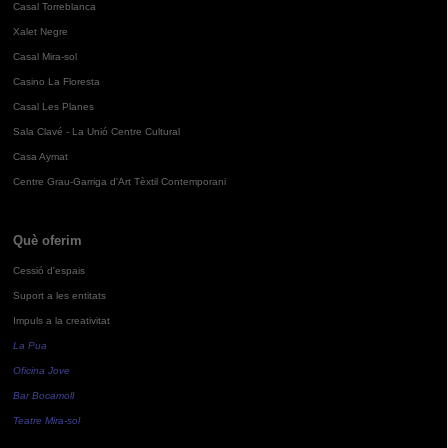
Casal Torreblanca
Xalet Negre
Casal Mira-sol
Casino La Floresta
Casal Les Planes
Sala Clavé - La Unió Centre Cultural
Casa Aymat
Centre Grau-Garriga d'Art Tèxtil Contemporani
Què oferim
Cessió d'espais
Suport a les entitats
Impuls a la creativitat
La Pua
Oficina Jove
Bar Bocamoll
Teatre Mira-sol