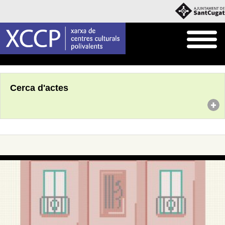
Inici
Agenda
Cerca d'actes