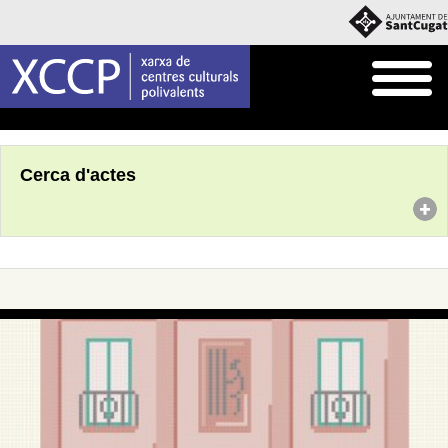
Inici
Agenda
Cerca d'actes