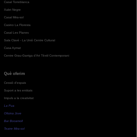
Casal Torreblanca
Xalet Negre
Casal Mira-sol
Casino La Floresta
Casal Les Planes
Sala Clavé - La Unió Centre Cultural
Casa Aymat
Centre Grau-Garriga d'Art Tèxtil Contemporani
Què oferim
Cessió d'espais
Suport a les entitats
Impuls a la creativitat
La Pua
Oficina Jove
Bar Bocamoll
Teatre Mira-sol