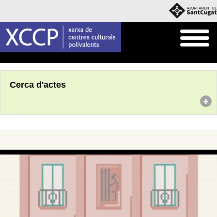
Inici
Agenda
Cerca d'actes