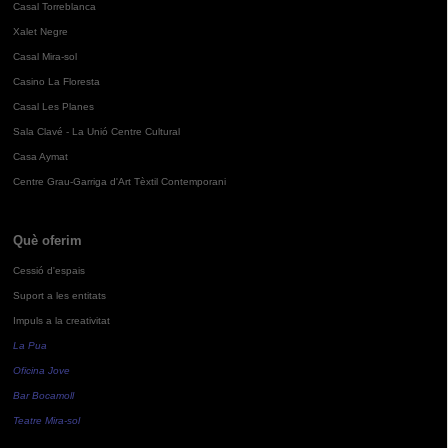
Casal Torreblanca
Xalet Negre
Casal Mira-sol
Casino La Floresta
Casal Les Planes
Sala Clavé - La Unió Centre Cultural
Casa Aymat
Centre Grau-Garriga d'Art Tèxtil Contemporani
Què oferim
Cessió d'espais
Suport a les entitats
Impuls a la creativitat
La Pua
Oficina Jove
Bar Bocamoll
Teatre Mira-sol