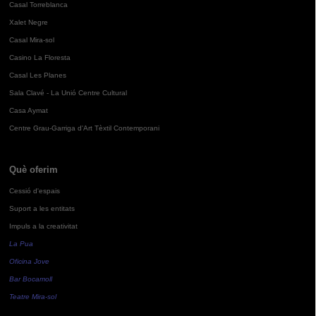
Casal Torreblanca
Xalet Negre
Casal Mira-sol
Casino La Floresta
Casal Les Planes
Sala Clavé - La Unió Centre Cultural
Casa Aymat
Centre Grau-Garriga d'Art Tèxtil Contemporani
Què oferim
Cessió d'espais
Suport a les entitats
Impuls a la creativitat
La Pua
Oficina Jove
Bar Bocamoll
Teatre Mira-sol