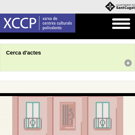
Inici
Agenda
Cerca d'actes