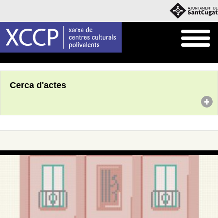
Inici
Agenda
Cerca d'actes