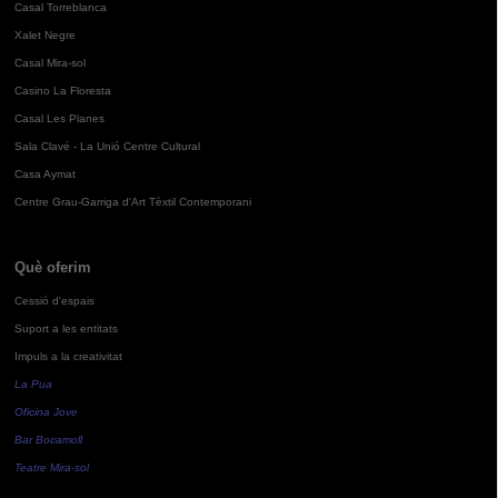
Casal Torreblanca
Xalet Negre
Casal Mira-sol
Casino La Floresta
Casal Les Planes
Sala Clavé - La Unió Centre Cultural
Casa Aymat
Centre Grau-Garriga d'Art Tèxtil Contemporani
Què oferim
Cessió d'espais
Suport a les entitats
Impuls a la creativitat
La Pua
Oficina Jove
Bar Bocamoll
Teatre Mira-sol