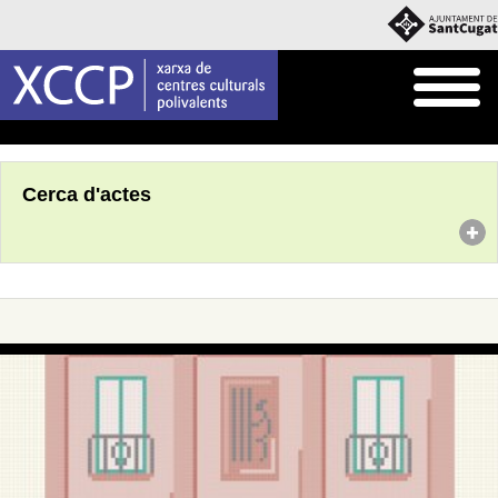
Inici
Agenda
Cerca d'actes