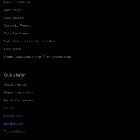
Casal Torreblanca
Xalet Negre
Casal Mira-sol
Casino La Floresta
Casal Les Planes
Sala Clavé - La Unió Centre Cultural
Casa Aymat
Centre Grau-Garriga d'Art Tèxtil Contemporani
Què oferim
Cessió d'espais
Suport a les entitats
Impuls a la creativitat
La Pua
Oficina Jove
Bar Bocamoll
Teatre Mira-sol