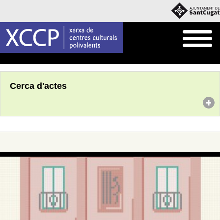
Inici
Agenda
Cerca d'actes