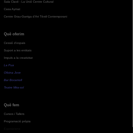
Sala Clavé - La Unió Centre Cultural
Casa Aymat
Centre Grau-Garriga d'Art Tèxtil Contemporani
Què oferim
Cessió d'espais
Suport a les entitats
Impuls a la creativitat
La Pua
Oficina Jove
Bar Bocamoll
Teatre Mira-sol
Què fem
Cursos i Tallers
Programació pròpia
Exposicions