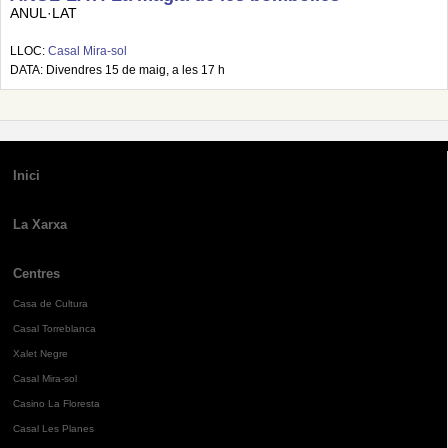
ANUL·LAT
LLOC:
Casal Mira-sol
DATA: Divendres 15 de maig, a les 17 h
Inici
La Xarxa
Centres
Casa de Cultura
Casal Torreblanca
Xalet Negre
Casal Mira-sol
Casino La Floresta
Casal Les Planes