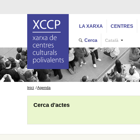
LA XARXA
CENTRES
Cerca
Català
Inici
Agenda
Cerca d'actes