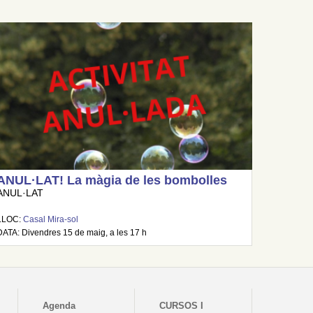
ANUL·LAT! La màgia de les bombolles
ANUL·LAT
LLOC:
Casal Mira-sol
DATA: Divendres 15 de maig, a les 17 h
Agenda
CURSOS I