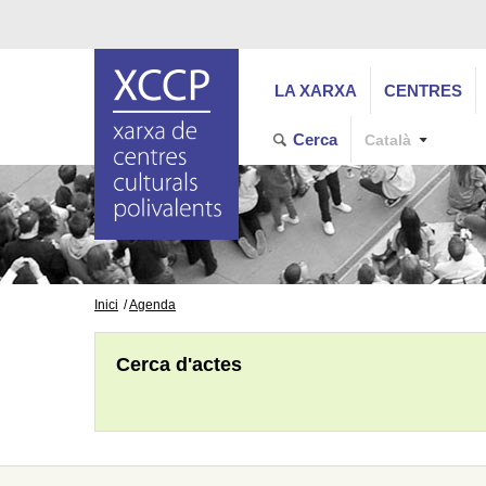
LA XARXA
CENTRES
Cerca
Català
Inici
Agenda
Cerca d'actes