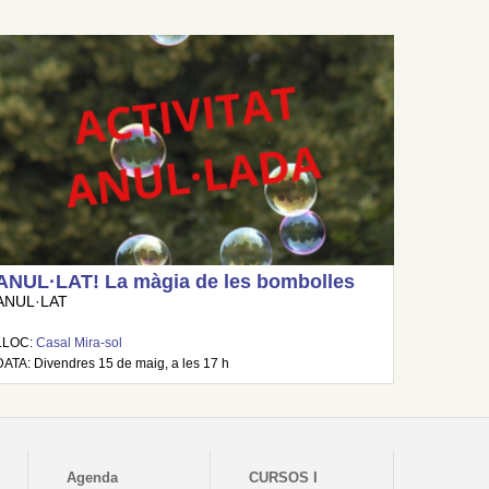
ANUL·LAT! La màgia de les bombolles
ANUL·LAT
LLOC:
Casal Mira-sol
DATA: Divendres 15 de maig, a les 17 h
Agenda
CURSOS I