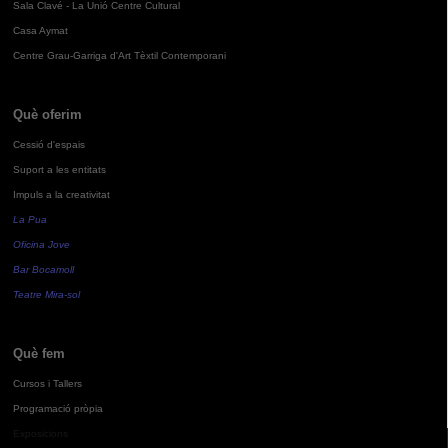
Sala Clavé - La Unió Centre Cultural
Casa Aymat
Centre Grau-Garriga d'Art Tèxtil Contemporani
Què oferim
Cessió d'espais
Suport a les entitats
Impuls a la creativitat
La Pua
Oficina Jove
Bar Bocamoll
Teatre Mira-sol
Què fem
Cursos i Tallers
Programació pròpia
Exposicions