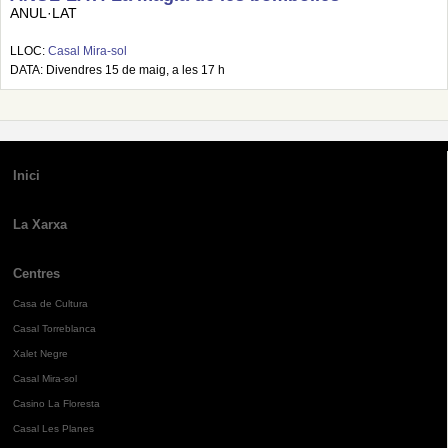
ANUL·LAT
LLOC:
Casal Mira-sol
DATA: Divendres 15 de maig, a les 17 h
Inici
La Xarxa
Centres
Casa de Cultura
Casal Torreblanca
Xalet Negre
Casal Mira-sol
Casino La Floresta
Casal Les Planes