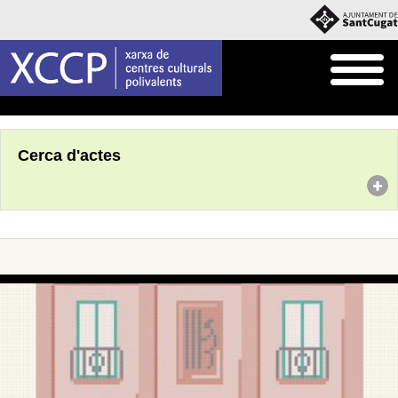
Inici
Agenda
Cerca d'actes