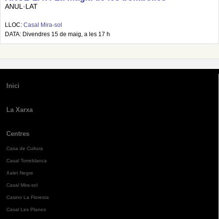
ANUL·LAT
LLOC:
Casal Mira-sol
DATA: Divendres 15 de maig, a les 17 h
Inici
La Xarxa
Centres
Casa de Cultura
Casal Torreblanca
Xalet Negre
Casal Mira-sol
Casino La Floresta
Casal Les Planes