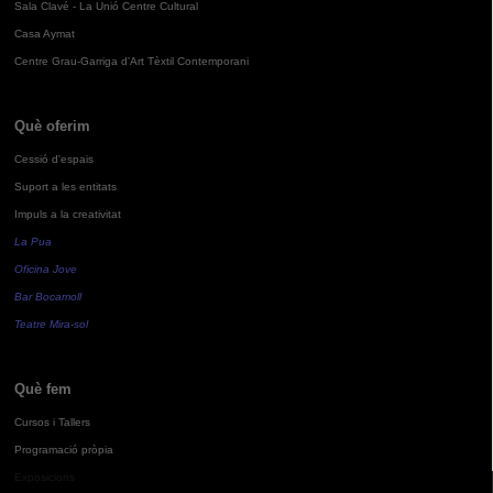
Sala Clavé - La Unió Centre Cultural
Casa Aymat
Centre Grau-Garriga d'Art Tèxtil Contemporani
Què oferim
Cessió d'espais
Suport a les entitats
Impuls a la creativitat
La Pua
Oficina Jove
Bar Bocamoll
Teatre Mira-sol
Què fem
Cursos i Tallers
Programació pròpia
Exposicions