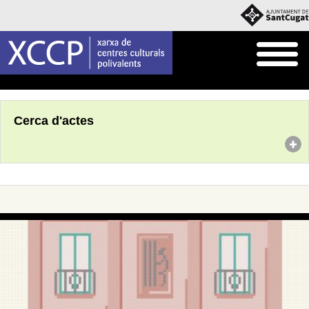
Inici
Agenda
Cerca d'actes