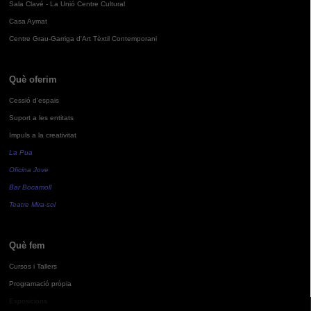
Sala Clavé - La Unió Centre Cultural
Casa Aymat
Centre Grau-Garriga d'Art Tèxtil Contemporani
Què oferim
Cessió d'espais
Suport a les entitats
Impuls a la creativitat
La Pua
Oficina Jove
Bar Bocamoll
Teatre Mira-sol
Què fem
Cursos i Tallers
Programació pròpia
Exposicions