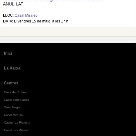
ANUL·LAT
LLOC:
Casal Mira-sol
DATA: Divendres 15 de maig, a les 17 h
Inici
La Xarxa
Centres
Casa de Cultura
Casal Torreblanca
Xalet Negre
Casal Mira-sol
Casino La Floresta
Casal Les Planes