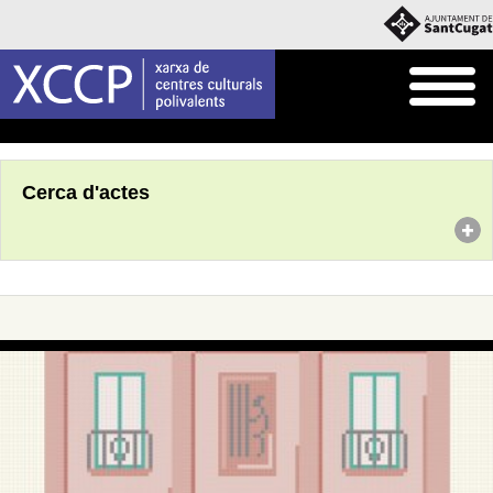
Inici
Agenda
Cerca d'actes