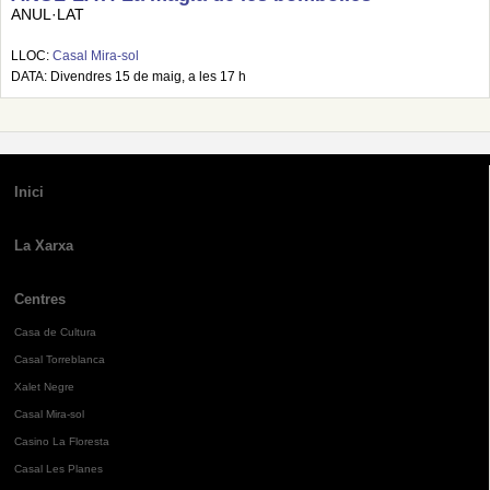
ANUL·LAT
LLOC:
Casal Mira-sol
DATA: Divendres 15 de maig, a les 17 h
Inici
La Xarxa
Centres
Casa de Cultura
Casal Torreblanca
Xalet Negre
Casal Mira-sol
Casino La Floresta
Casal Les Planes