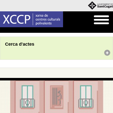
Inici
Agenda
Cerca d'actes