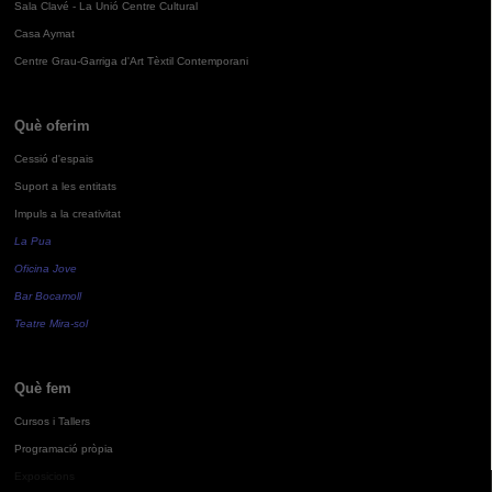
Sala Clavé - La Unió Centre Cultural
Casa Aymat
Centre Grau-Garriga d'Art Tèxtil Contemporani
Què oferim
Cessió d'espais
Suport a les entitats
Impuls a la creativitat
La Pua
Oficina Jove
Bar Bocamoll
Teatre Mira-sol
Què fem
Cursos i Tallers
Programació pròpia
Exposicions