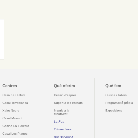
Centres
Què oferim
Què fem
Casa de Cultura
Cessió d'espais
Cursos i Tallers
Casal Torreblanca
Suport a les entitats
Programació pròpia
Xalet Negre
Impuls a la
Exposicions
creativitat
Casal Mira-sol
La Pua
Casino La Floresta
Oficina Jove
Casal Les Planes
Bar Bocamoll