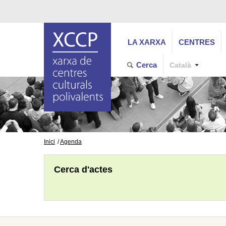
LA XARXA
CENTRES
Cerca
Català
Inici
Agenda
Cerca d'actes