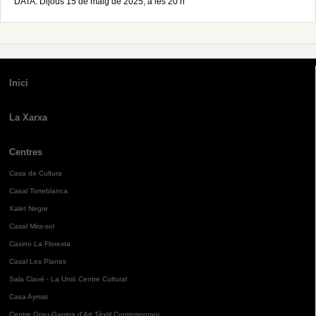
DATA: Dijous 15 de maig de 2025, a les 20 h
Inici
La Xarxa
Centres
Casa de Cultura
Casal Torreblanca
Xalet Negre
Casal Mira-sol
Casino La Floresta
Casal Les Planes
Sala Clavé - La Unió Centre Cultural
Casa Aymat
Centre Grau-Garriga d'Art Tèxtil Contemporani