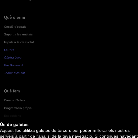
Què oferim
Cessió d'espais
Suport a les entitats
Impuls a la creativitat
La Pua
Oficina Jove
Bar Bocamoll
Teatre Mira-sol
Què fem
Cursos i Tallers
Programació pròpia
Exposicions
Ús de galetes
Aquest lloc utilitza galetes de tercers per poder millorar els nostres
Agenda
serveis a partir de l'anàlisi de la teva navegació. Si continues navegant