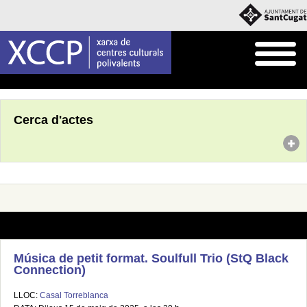
Inici
Agenda
Cerca d'actes
Música de petit format. Soulfull Trio (StQ Black
Connection)
LLOC:
Casal Torreblanca