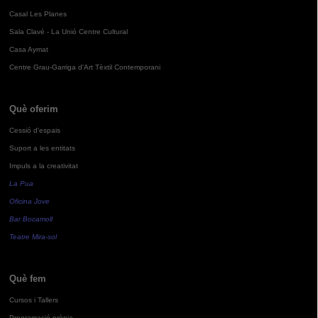
Casal Les Planes
Sala Clavé - La Unió Centre Cultural
Casa Aymat
Centre Grau-Garriga d'Art Tèxtil Contemporani
Què oferim
Cessió d'espais
Suport a les entitats
Impuls a la creativitat
La Pua
Oficina Jove
Bar Bocamoll
Teatre Mira-sol
Què fem
Cursos i Tallers
Programació pròpia