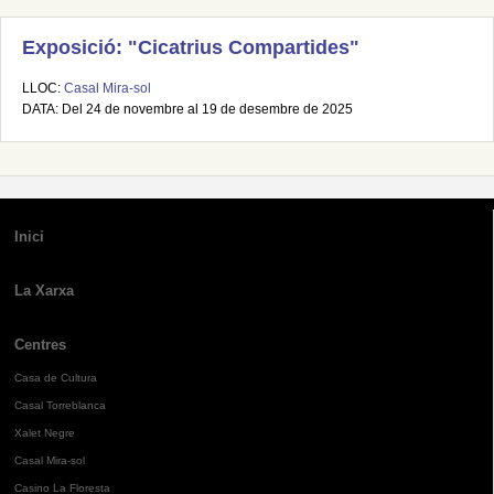
Exposició: "Cicatrius Compartides"
LLOC:
Casal Mira-sol
DATA: Del 24 de novembre al 19 de desembre de 2025
Inici
La Xarxa
Centres
Casa de Cultura
Casal Torreblanca
Xalet Negre
Casal Mira-sol
Casino La Floresta