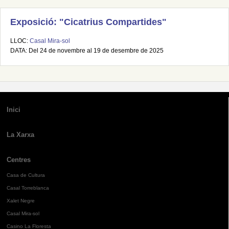
Exposició: "Cicatrius Compartides"
LLOC:
Casal Mira-sol
DATA: Del 24 de novembre al 19 de desembre de 2025
Inici
La Xarxa
Centres
Casa de Cultura
Casal Torreblanca
Xalet Negre
Casal Mira-sol
Casino La Floresta