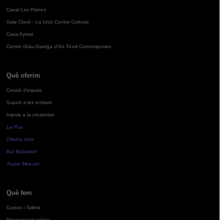
Casal Les Planes
Sala Clavé - La Unió Centre Cultural
Casa Aymat
Centre Grau-Garriga d'Art Tèxtil Contemporani
Què oferim
Cessió d'espais
Suport a les entitats
Impuls a la creativitat
La Pua
Oficina Jove
Bar Bocamoll
Teatre Mira-sol
Què fem
Cursos i Tallers
Programació pròpia