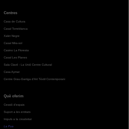
Centres
Casa de Cultura
Casal Torreblanca
Xalet Negre
Casal Mira-sol
Casino La Floresta
Casal Les Planes
Sala Clavé - La Unió Centre Cultural
Casa Aymat
Centre Grau-Garriga d'Art Tèxtil Contemporani
Què oferim
Cessió d'espais
Suport a les entitats
Impuls a la creativitat
La Pua