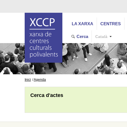
LA XARXA
CENTRES
Cerca
Català
Inici
Agenda
Cerca d'actes