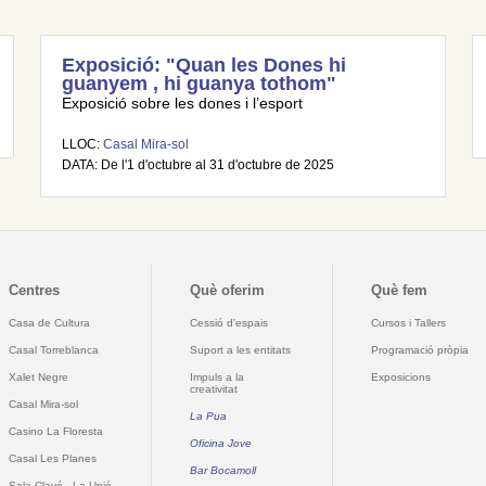
Exposició: "Quan les Dones hi
guanyem , hi guanya tothom"
Exposició sobre les dones i l’esport
LLOC:
Casal Mira-sol
DATA: De l'1 d'octubre al 31 d'octubre de 2025
Centres
Què oferim
Què fem
Casa de Cultura
Cessió d'espais
Cursos i Tallers
Casal Torreblanca
Suport a les entitats
Programació pròpia
Xalet Negre
Impuls a la
Exposicions
creativitat
Casal Mira-sol
La Pua
Casino La Floresta
Oficina Jove
Casal Les Planes
Bar Bocamoll
Sala Clavé - La Unió