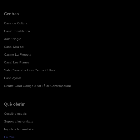
Centres
Casa de Cultura
Casal Torreblanca
Xalet Negre
Casal Mira-sol
Casino La Floresta
Casal Les Planes
Sala Clavé - La Unió Centre Cultural
Casa Aymat
Centre Grau-Garriga d'Art Tèxtil Contemporani
Què oferim
Cessió d'espais
Suport a les entitats
Impuls a la creativitat
La Pua