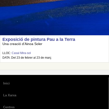
Exposició de pintura Pau a la Terra
Una creació d’Ainoa Soler
LLOC:
Casal Mira-sol
DATA: Del 23 de febrer al 23 de març
Inici
La Xarxa
Centres