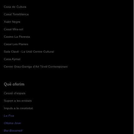
Casa de Cultura
Casal Torreblanca
Xalet Negre
Casal Mira-sol
Casino La Floresta
Casal Les Planes
Sala Clavé - La Unió Centre Cultural
Casa Aymat
Centre Grau-Garriga d'Art Tèxtil Contemporani
Què oferim
Cessió d'espais
Suport a les entitats
Impuls a la creativitat
La Pua
Oficina Jove
Bar Bocamoll