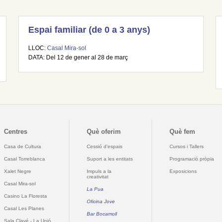
Espai familiar (de 0 a 3 anys)
LLOC:
Casal Mira-sol
DATA: Del 12 de gener al 28 de març
Centres
Què oferim
Què fem
Casa de Cultura
Cessió d'espais
Cursos i Tallers
Casal Torreblanca
Suport a les entitats
Programació pròpia
Xalet Negre
Impuls a la
Exposicions
creativitat
Casal Mira-sol
La Pua
Casino La Floresta
Oficina Jove
Casal Les Planes
Bar Bocamoll
Sala Clavé - La Unió