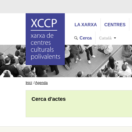
LA XARXA
CENTRES
Cerca
Català
Inici
Agenda
Cerca d'actes