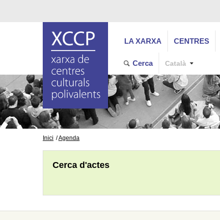
LA XARXA
CENTRES
Cerca
Català
Inici
Agenda
Cerca d'actes