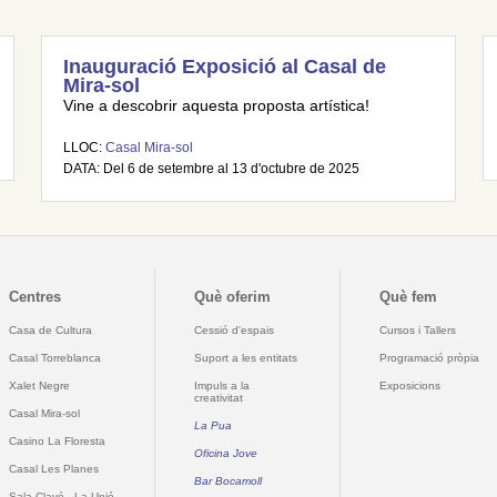
Inauguració Exposició al Casal de
Mira-sol
Vine a descobrir aquesta proposta artística!
LLOC:
Casal Mira-sol
DATA: Del 6 de setembre al 13 d'octubre de 2025
Centres
Què oferim
Què fem
Casa de Cultura
Cessió d'espais
Cursos i Tallers
Casal Torreblanca
Suport a les entitats
Programació pròpia
Xalet Negre
Impuls a la
Exposicions
creativitat
Casal Mira-sol
La Pua
Casino La Floresta
Oficina Jove
Casal Les Planes
Bar Bocamoll
Sala Clavé - La Unió