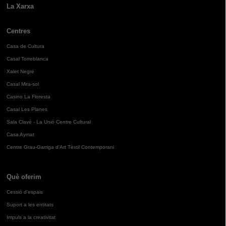
La Xarxa
Centres
Casa de Cultura
Casal Torreblanca
Xalet Negre
Casal Mira-sol
Casino La Floresta
Casal Les Planes
Sala Clavé - La Unió Centre Cultural
Casa Aymat
Centre Grau-Garriga d'Art Tèxtil Contemporani
Què oferim
Cessió d'espais
Suport a les entitats
Impuls a la creativitat