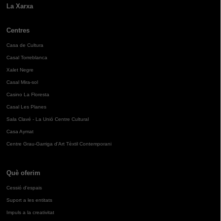
La Xarxa
Centres
Casa de Cultura
Casal Torreblanca
Xalet Negre
Casal Mira-sol
Casino La Floresta
Casal Les Planes
Sala Clavé - La Unió Centre Cultural
Casa Aymat
Centre Grau-Garriga d'Art Tèxtil Contemporani
Què oferim
Cessió d'espais
Suport a les entitats
Impuls a la creativitat