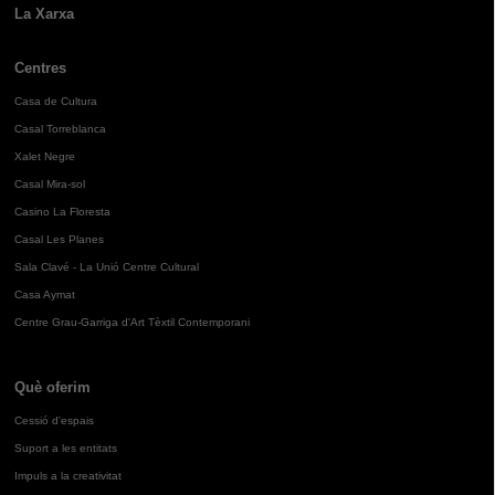
La Xarxa
Centres
Casa de Cultura
Casal Torreblanca
Xalet Negre
Casal Mira-sol
Casino La Floresta
Casal Les Planes
Sala Clavé - La Unió Centre Cultural
Casa Aymat
Centre Grau-Garriga d'Art Tèxtil Contemporani
Què oferim
Cessió d'espais
Suport a les entitats
Impuls a la creativitat