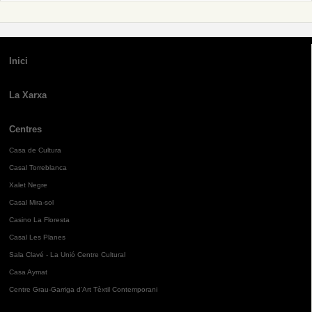
Inici
La Xarxa
Centres
Casa de Cultura
Casal Torreblanca
Xalet Negre
Casal Mira-sol
Casino La Floresta
Casal Les Planes
Sala Clavé - La Unió Centre Cultural
Casa Aymat
Centre Grau-Garriga d'Art Tèxtil Contemporani