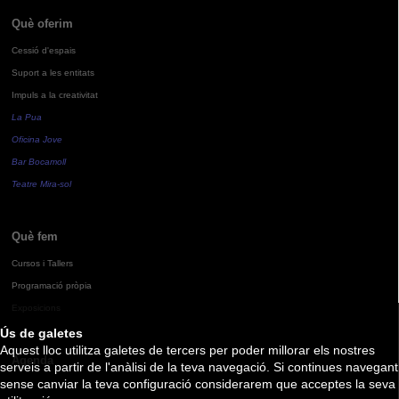
Què oferim
Cessió d'espais
Suport a les entitats
Impuls a la creativitat
La Pua
Oficina Jove
Bar Bocamoll
Teatre Mira-sol
Què fem
Cursos i Tallers
Programació pròpia
Exposicions
Ús de galetes
Aquest lloc utilitza galetes de tercers per poder millorar els nostres
Agenda
serveis a partir de l'anàlisi de la teva navegació. Si continues navegant
sense canviar la teva configuració considerarem que acceptes la seva