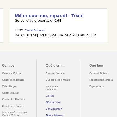
Millor que nou, reparat! - Tèxtil
Servei d'autoreparació tèxtil
LLOC:
Casal Mira-sol
DATA: Del 3 de juliol al 17 de juliol de 2025, a les 15.30 h
Centres
Què oferim
Què fem
Casa de Cultura
Cessió d'espais
Cursos i Tallers
Casal Torreblanca
Suport a les entitats
Programació pròpia
Xalet Negre
Impuls a la
Exposicions
creativitat
Casal Mira-sol
La Pua
Casino La Floresta
Oficina Jove
Casal Les Planes
Bar Bocamoll
Sala Clavé - La Unió
Centre Cultural
Teatre Mira-sol